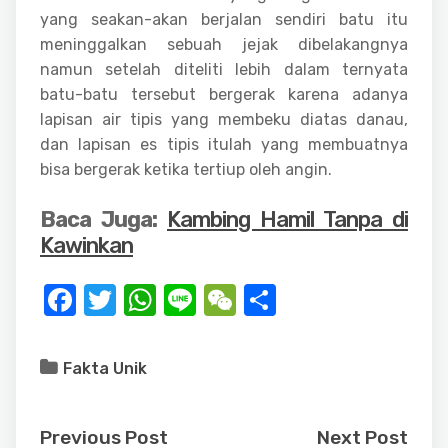
yang seakan-akan berjalan sendiri batu itu
meninggalkan sebuah jejak dibelakangnya
namun setelah diteliti lebih dalam ternyata
batu-batu tersebut bergerak karena adanya
lapisan air tipis yang membeku diatas danau,
dan lapisan es tipis itulah yang membuatnya
bisa bergerak ketika tertiup oleh angin.
Baca Juga:
Kambing Hamil Tanpa di
Kawinkan
F
T
W
Li
W
S
a
w
h
n
e
h
c
it
at
e
C
ar
Fakta Unik
e
te
s
h
e
b
r
A
at
Previous Post
Next Post