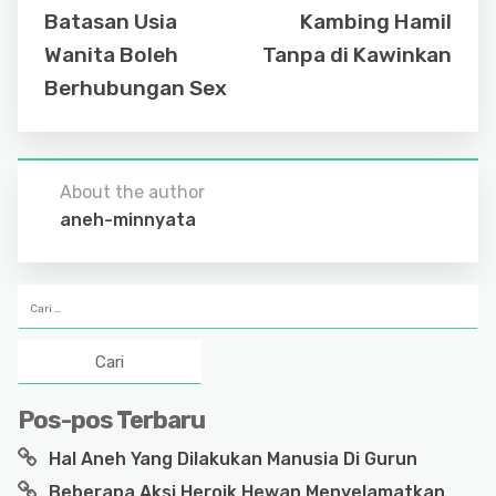
o
p
Batasan Usia
Kambing Hamil
o
p
Wanita Boleh
Tanpa di Kawinkan
k
Berhubungan Sex
About the author
aneh-minnyata
Cari
untuk:
Pos-pos Terbaru
Hal Aneh Yang Dilakukan Manusia Di Gurun
Beberapa Aksi Heroik Hewan Menyelamatkan