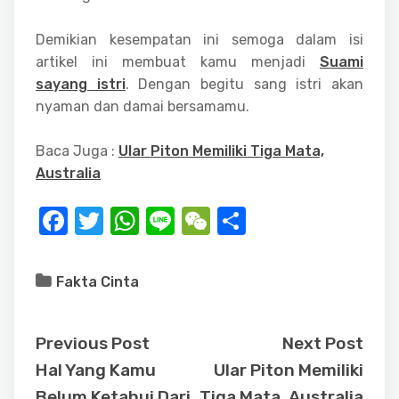
Demikian kesempatan ini semoga dalam isi
artikel ini membuat kamu menjadi
Suami
sayang istri
. Dengan begitu sang istri akan
nyaman dan damai bersamamu.
Baca Juga :
Ular Piton Memiliki Tiga Mata,
Australia
F
T
W
Li
W
S
a
w
h
n
e
h
c
it
at
e
C
ar
Fakta Cinta
e
te
s
h
e
b
r
A
at
Previous Post
Next Post
o
p
Hal Yang Kamu
Ular Piton Memiliki
o
p
Belum Ketahui Dari
Tiga Mata, Australia