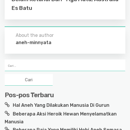
k
Es Batu
About the author
aneh-minnyata
Cari
untuk:
Pos-pos Terbaru
Hal Aneh Yang Dilakukan Manusia Di Gurun
Beberapa Aksi Heroik Hewan Menyelamatkan
Manusia
Beberapa Raja Yang Memiliki Hobi Aneh Semasa